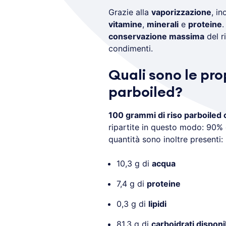
Grazie alla
vaporizzazione
, in
vitamine
,
minerali
e
proteine
.
conservazione massima
del r
condimenti.
Quali sono le prop
parboiled?
100 grammi di riso parboiled
ripartite in questo modo: 90% c
quantità sono inoltre presenti:
10,3 g di
acqua
7,4 g di
proteine
0,3 g di
lipidi
81,3 g di
carboidrati disponib