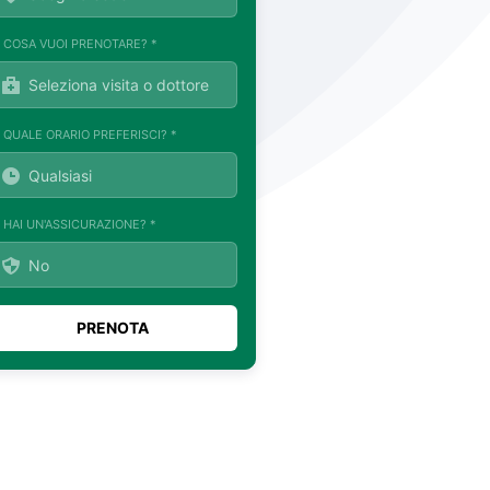
. COSA VUOI PRENOTARE? *
. QUALE ORARIO PREFERISCI? *
. HAI UN'ASSICURAZIONE? *