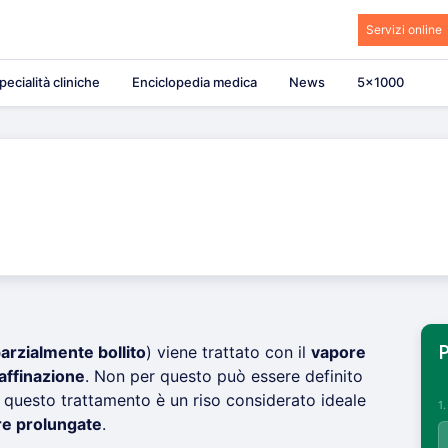
Servizi online
pecialità cliniche
Enciclopedia medica
News
5×1000
d
arzialmente bollito
) viene trattato con il
vapore
P
affinazione
. Non per questo può essere definito
a questo trattamento è un riso considerato ideale
1
re prolungate
.