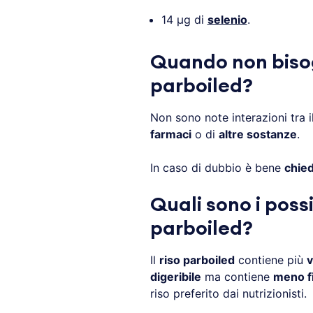
14 µg di
selenio
.
Quando non biso
parboiled?
Non sono note interazioni tra 
farmaci
o di
altre sostanze
.
In caso di dubbio è bene
chied
Quali sono i possi
parboiled?
Il
riso parboiled
contiene più
v
digeribile
ma contiene
meno f
riso preferito dai nutrizionisti.