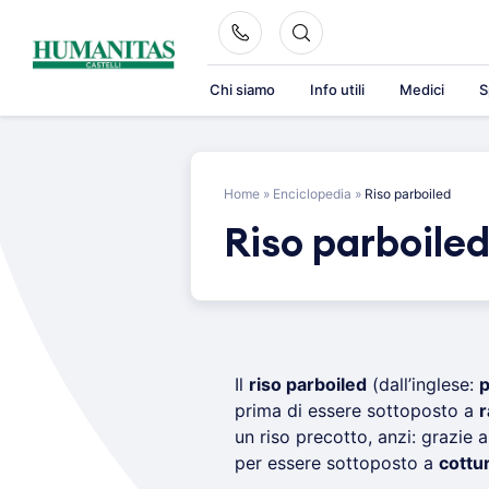
Skip
to
content
Chi siamo
Info utili
Medici
S
Home
»
Enciclopedia
»
Riso parboiled
Riso parboile
Il
riso parboiled
(dall’inglese:
p
prima di essere sottoposto a
r
un riso precotto, anzi: grazie 
per essere sottoposto a
cottu