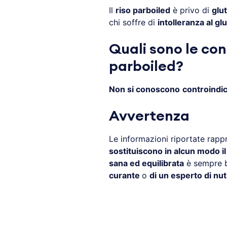
Il
riso parboiled
è privo di
glu
chi soffre di
intolleranza al gl
Quali sono le con
parboiled?
Non si conoscono
controindic
Avvertenza
Le informazioni riportate rapp
sostituiscono in alcun modo i
sana ed equilibrata
è sempre b
curante
o
di un esperto di nut