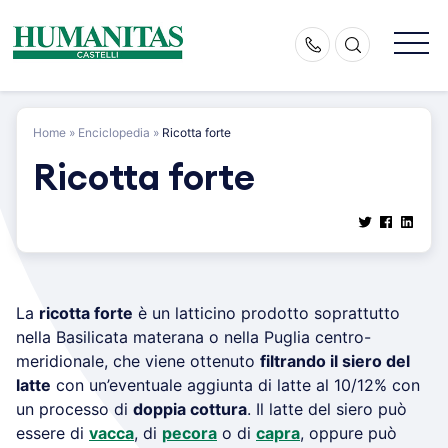
Skip
to
content
Home
»
Enciclopedia
»
Ricotta forte
Ricotta forte
La
ricotta forte
è un latticino prodotto soprattutto
nella Basilicata materana o nella Puglia centro-
meridionale, che viene ottenuto
filtrando il siero del
latte
con un’eventuale aggiunta di latte al 10/12% con
un processo di
doppia cottura
. Il latte del siero può
essere di
vacca
, di
pecora
o di
capra
, oppure può