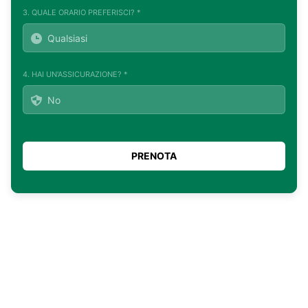
3. QUALE ORARIO PREFERISCI? *
4. HAI UN'ASSICURAZIONE? *