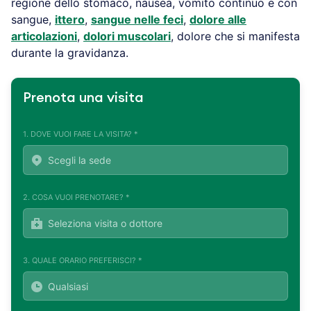
regione dello stomaco, nausea, vomito continuo e con
sangue,
ittero
,
sangue nelle feci
,
dolore alle
articolazioni
,
dolori muscolari
, dolore che si manifesta
durante la gravidanza.
Prenota una visita
1. DOVE VUOI FARE LA VISITA? *
2. COSA VUOI PRENOTARE? *
3. QUALE ORARIO PREFERISCI? *