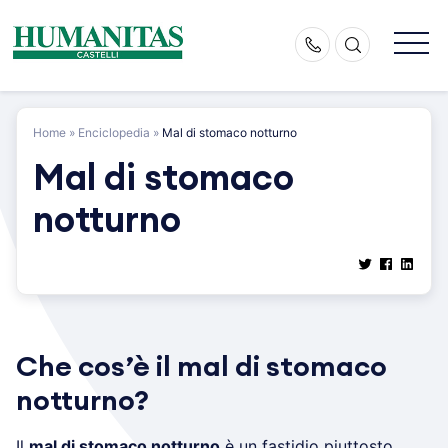
Skip
to
content
Home
»
Enciclopedia
»
Mal di stomaco notturno
Mal di stomaco
notturno
Che cos’è il mal di stomaco
notturno?
Il
mal di stomaco notturno
è un fastidio piuttosto