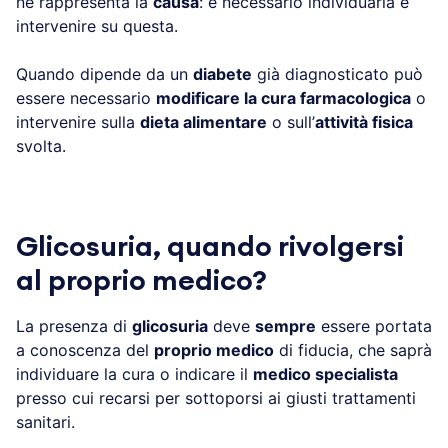
ne rappresenta la
causa
: è necessario individuarla e
intervenire su questa.
Quando dipende da un
diabete
già diagnosticato può
essere necessario
modificare la cura farmacologica
o
intervenire sulla
dieta alimentare
o sull’
attività fisica
svolta.
Glicosuria, quando rivolgersi
al proprio medico?
La presenza di
glicosuria
deve
sempre
essere portata
a conoscenza del
proprio medico
di fiducia, che saprà
individuare la cura o indicare il
medico specialista
presso cui recarsi per sottoporsi ai giusti trattamenti
sanitari.