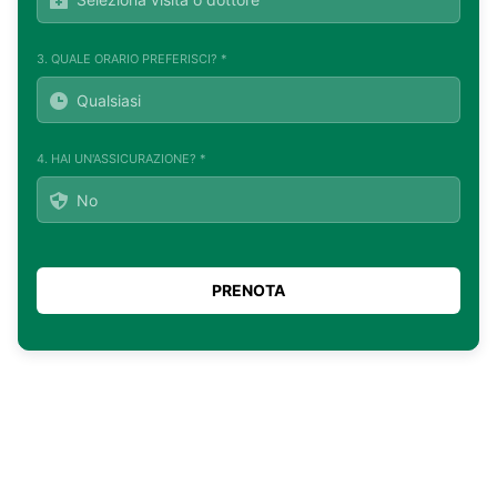
3. QUALE ORARIO PREFERISCI? *
4. HAI UN'ASSICURAZIONE? *