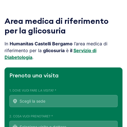
Area medica di riferimento
per la glicosuria
In
Humanitas Castelli Bergamo
l’area medica di
riferimento per la
glicosuria
è
il
Servizio di
Diabetologia
.
Prenota una visita
1. DOVE VUOI FARE LA VISITA? *
2. COSA VUOI PRENOTARE? *