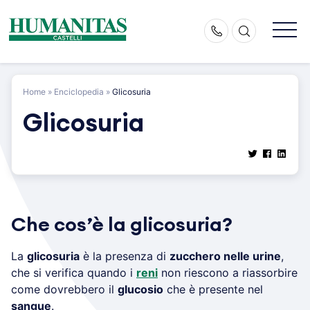
Skip
to
content
Home
»
Enciclopedia
»
Glicosuria
Glicosuria
Che cos’è la glicosuria?
La
glicosuria
è la presenza di
zucchero nelle urine
,
che si verifica quando i
reni
non riescono a riassorbire
come dovrebbero il
glucosio
che è presente nel
sangue
.