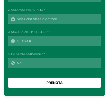
2. COSA VUOI PRENOTARE? *
3. QUALE ORARIO PREFERISCI? *
4. HAI UN'ASSICURAZIONE? *