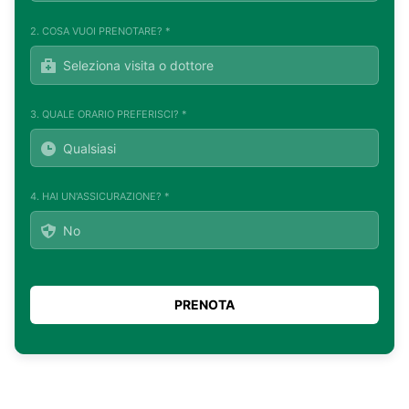
2. COSA VUOI PRENOTARE? *
3. QUALE ORARIO PREFERISCI? *
4. HAI UN'ASSICURAZIONE? *