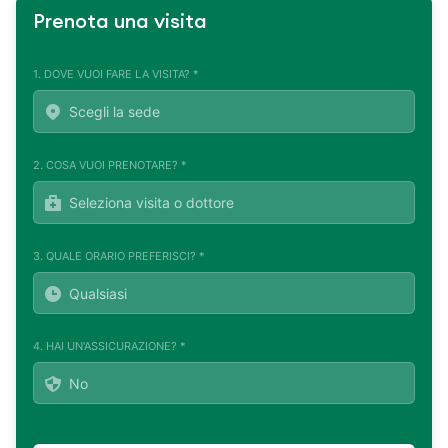
Prenota una visita
1. DOVE VUOI FARE LA VISITA? *
2. COSA VUOI PRENOTARE? *
3. QUALE ORARIO PREFERISCI? *
4. HAI UN'ASSICURAZIONE? *