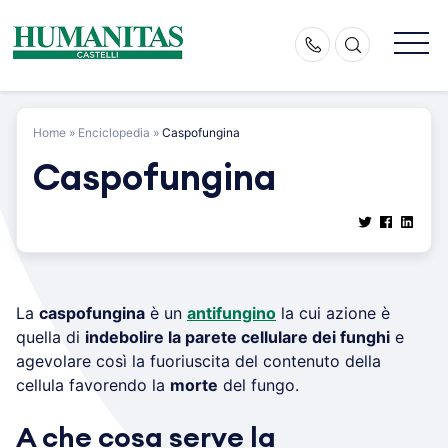
Skip
to
content
Home
»
Enciclopedia
»
Caspofungina
Caspofungina
La
caspofungina
è un
antifungino
la cui azione è
quella di
indebolire la parete cellulare dei funghi
e
agevolare così la fuoriuscita del contenuto della
cellula favorendo la
morte
del fungo.
A che cosa serve la