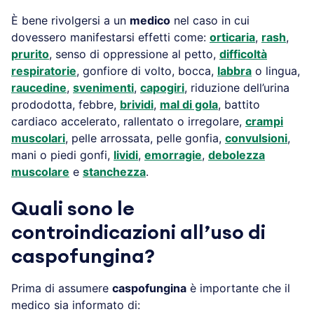
È bene rivolgersi a un
medico
nel caso in cui
dovessero manifestarsi effetti come:
orticaria
,
rash
,
prurito
, senso di oppressione al petto,
difficoltà
respiratorie
, gonfiore di volto, bocca,
labbra
o lingua,
raucedine
,
svenimenti
,
capogiri
, riduzione dell’urina
prododotta, febbre,
brividi
,
mal di gola
, battito
cardiaco accelerato, rallentato o irregolare,
crampi
muscolari
, pelle arrossata, pelle gonfia,
convulsioni
,
mani o piedi gonfi,
lividi
,
emorragie
,
debolezza
muscolare
e
stanchezza
.
Quali sono le
controindicazioni all’uso di
caspofungina?
Prima di assumere
caspofungina
è importante che il
medico sia informato di: