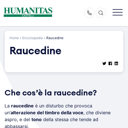
Skip
to
content
Home
»
Enciclopedia
»
Raucedine
Raucedine
Che cos’è la raucedine?
La
raucedine
è un disturbo che provoca
un’
alterazione del timbro della voce
, che diviene
aspro, e del
tono
della stessa che tende ad
abbassarsi.