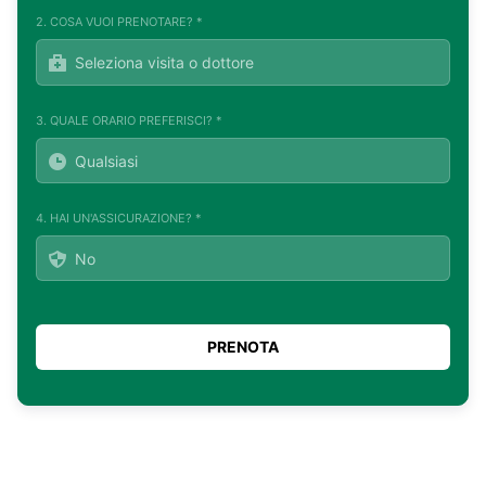
2. COSA VUOI PRENOTARE? *
3. QUALE ORARIO PREFERISCI? *
4. HAI UN'ASSICURAZIONE? *