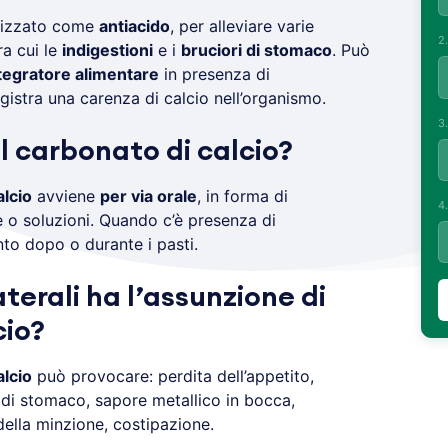
ilizzato come
antiacido
, per alleviare varie
2
ra cui le
indigestioni
e i
bruciori di stomaco
. Può
tegratore alimentare
in presenza di
egistra una carenza di calcio nell’organismo.
3
l carbonato di calcio?
alcio
avviene
per via orale
, in forma di
4
 o soluzioni. Quando c’è presenza di
to dopo o durante i pasti.
aterali ha l’assunzione di
cio?
alcio
può provocare: perdita dell’appetito,
i di stomaco, sapore metallico in bocca,
ella minzione, costipazione.