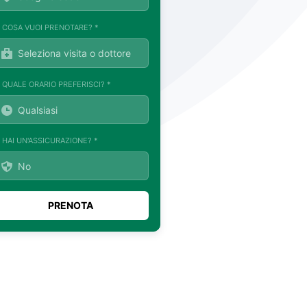
. COSA VUOI PRENOTARE? *
. QUALE ORARIO PREFERISCI? *
. HAI UN'ASSICURAZIONE? *