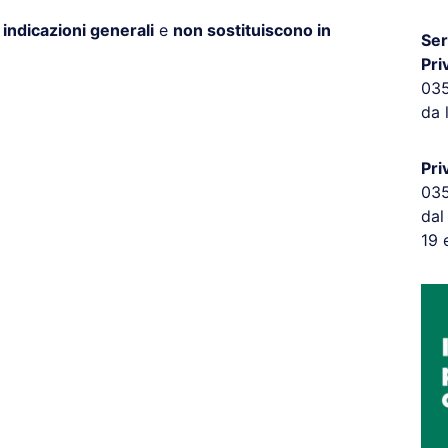
o
indicazioni generali
e
non sostituiscono in
Ser
Pri
03
da 
Pri
03
dal
19 