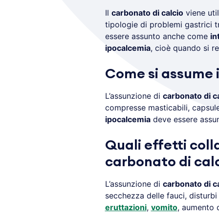
Il
carbonato di calcio
viene ut
tipologie di problemi gastrici t
essere assunto anche come
in
ipocalcemia
, cioè quando si r
Come si assume i
L’assunzione di
carbonato di c
compresse masticabili, capsule
ipocalcemia
deve essere assun
Quali effetti coll
carbonato di cal
L’assunzione di
carbonato di c
secchezza delle fauci, disturb
eruttazioni
,
vomito
, aumento d