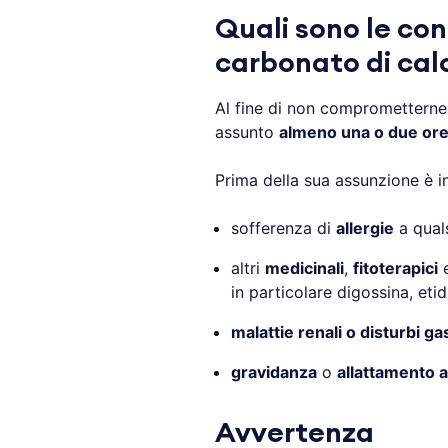
Quali sono le con
carbonato di cal
Al fine di non comprometterne l
assunto
almeno una o due ore
Prima della sua assunzione è i
sofferenza di
allergie
a qual
altri
medicinali
,
fitoterapici
in particolare digossina, etid
malattie renali
o disturbi gas
gravidanza
o
allattamento a
Avvertenza