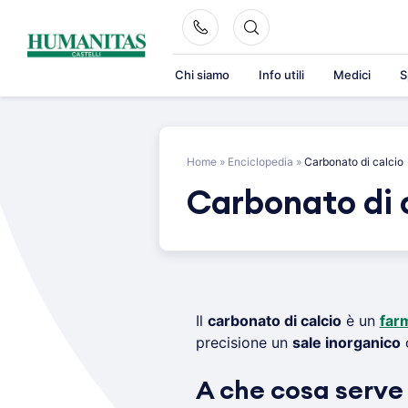
Skip
to
content
Chi siamo
Info utili
Medici
S
Home
»
Enciclopedia
»
Carbonato di calcio
Carbonato di 
Il
carbonato di calcio
è un
farm
precisione un
sale inorganico
c
A che cosa serve 