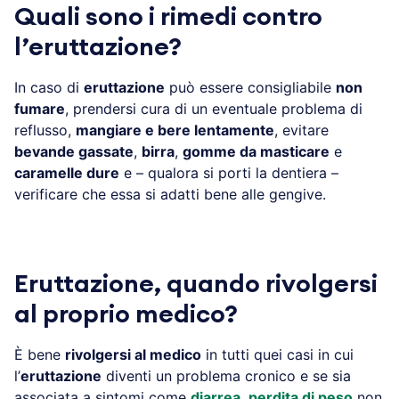
Quali sono i rimedi contro
l’eruttazione?
In caso di
eruttazione
può essere consigliabile
non
fumare
, prendersi cura di un eventuale problema di
reflusso,
mangiare e bere lentamente
, evitare
bevande gassate
,
birra
,
gomme da masticare
e
caramelle dure
e – qualora si porti la dentiera –
verificare che essa si adatti bene alle gengive.
Eruttazione, quando rivolgersi
al proprio medico?
È bene
rivolgersi al medico
in tutti quei casi in cui
l’
eruttazione
diventi un problema cronico e se sia
associata a sintomi come
diarrea
,
perdita di peso
non