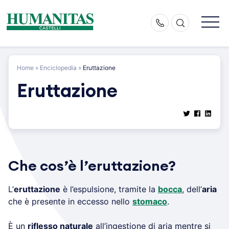
Skip
to
content
Home
»
Enciclopedia
»
Eruttazione
Eruttazione
Che cos’è l’eruttazione?
L’
eruttazione
è l’espulsione, tramite la
bocca
, dell’
aria
che è presente in eccesso nello
stomaco
.
È un
riflesso naturale
all’ingestione di aria mentre si