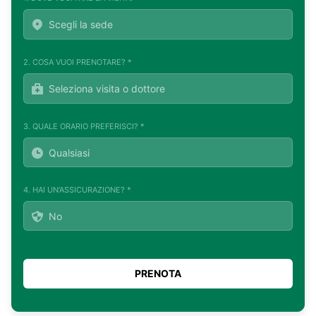
2. COSA VUOI PRENOTARE? *
3. QUALE ORARIO PREFERISCI? *
4. HAI UN'ASSICURAZIONE? *