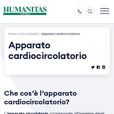
Skip
to
content
Home
»
Enciclopedia
»
Apparato cardiocircolatorio
Apparato
cardiocircolatorio
Che cos’è l’apparato
cardiocircolatorio?
L’
apparato circolatorio
corrisponde all’insieme degli