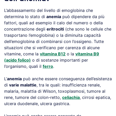
L’abbassamento del livello di emoglobina che
determina lo stato di
anemia
può dipendere da più
fattori, quali ad esempio il calo del numero o della
concentrazione degli
eritrociti
(che sono le cellule che
trasportano l’emoglobina) o la diminuita capacità
dell’emoglobina di combinarsi con l’ossigeno. Tutte
situazioni che si verificano per carenza di alcune
vitamine, come la
vitamina B12
o la
vitamina B9
(acido folico)
o di sostanze importanti per
l’organismo, quali il
ferro
.
L’
anemia
può anche essere conseguenza dell’esistenza
di
varie malattie
, tra le quali: insufficienza renale,
malaria, malattia di Wilson, toxoplasmosi, tumore al
rene, tumore del colon-retto,
celiachia
, cirrosi epatica,
ulcera duodenale, ulcera gastrica.
L’anemia può anche essere generata da