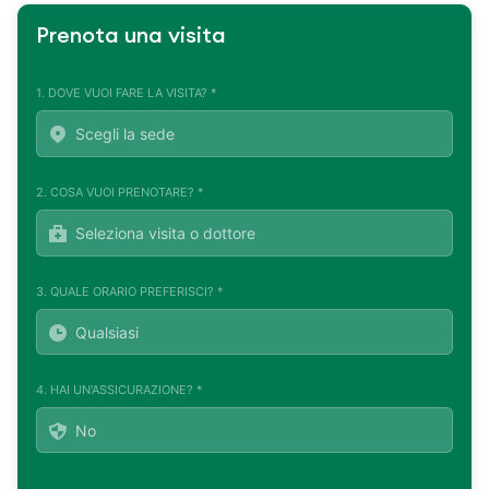
Prenota una visita
1. DOVE VUOI FARE LA VISITA? *
2. COSA VUOI PRENOTARE? *
3. QUALE ORARIO PREFERISCI? *
4. HAI UN'ASSICURAZIONE? *