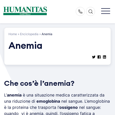
Skip
to
content
Home
»
Enciclopedia
»
Anemia
Anemia
Che cos’è l’anemia?
L’
anemia
è una situazione medica caratterizzata da
una riduzione di
emoglobina
nel sangue. L’emoglobina
è la proteina che trasporta l’
ossigeno
nel sangue:
quando vi è anemia, quindi, l’ossigeno fatica a