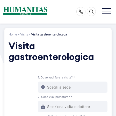
Skip
to
content
Home
»
Visits
»
Visita gastroenterologica
Visita
gastroenterologica
1. Dove vuoi fare la visita? *
2. Cosa vuoi prenotare? *