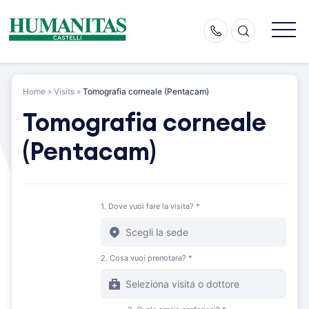
Skip
to
content
Home
»
Visits
»
Tomografia corneale (Pentacam)
Tomografia corneale
(Pentacam)
1. Dove vuoi fare la visita? *
2. Cosa vuoi prenotare? *