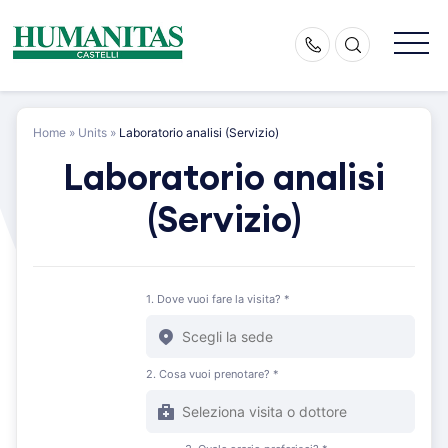
Skip
to
content
Home
»
Units
»
Laboratorio analisi (Servizio)
Laboratorio analisi
(Servizio)
1. Dove vuoi fare la visita? *
2. Cosa vuoi prenotare? *