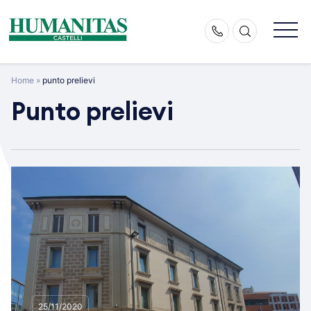
Skip
to
content
Home
»
punto prelievi
Punto prelievi
25/11/2020