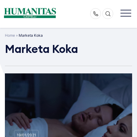
Skip
to
content
Home
»
Marketa Koka
Marketa Koka
19/01/2021