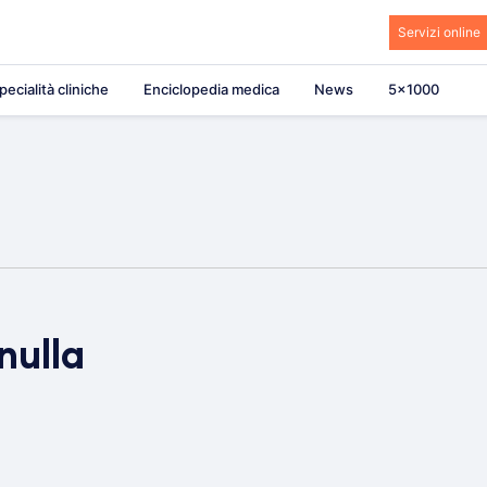
Servizi online
pecialità cliniche
Enciclopedia medica
News
5×1000
nulla