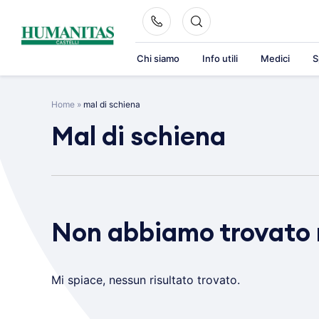
Skip
to
content
Chi siamo
Info utili
Medici
S
Home
»
mal di schiena
Mal di schiena
Non abbiamo trovato 
Mi spiace, nessun risultato trovato.