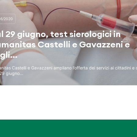
06/2020
l 29 giugno, test sierologici in
manitas Castelli e Gavazzeni e
gli...
itas Castelli e Gavazzeni ampliano l’offerta dei servizi ai cittadini e 
29 giugno...