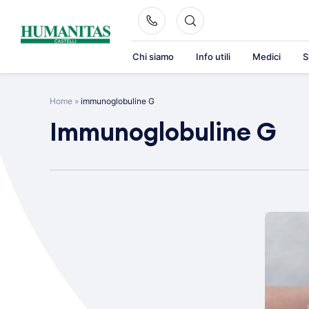
Skip
to
content
Chi siamo
Info utili
Medici
S
Home
»
immunoglobuline G
Immunoglobuline G