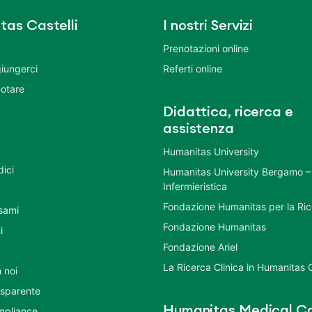
tas Castelli
I nostri Servizi
Prenotazioni online
iungerci
Referti online
otare
Didattica, ricerca e
assistenza
Humanitas University
dici
Humanitas University Bergamo –
Infermieristica
Fondazione Humanitas per la Ri
esami
Fondazione Humanitas
i
Fondazione Ariel
La Ricerca Clinica in Humanitas C
 noi
asparente
Humanitas Medical Ca
mpliance