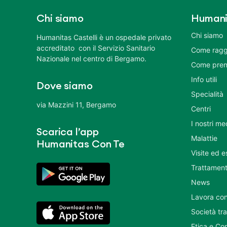
Chi siamo
Humani
Chi siamo
Humanitas Castelli è un ospedale privato
accreditato con il Servizio Sanitario
Come ragg
Nazionale nel centro di Bergamo.
Come pren
Info utili
Dove siamo
Specialità
via Mazzini 11, Bergamo
Centri
I nostri me
Scarica l’app
Malattie
Humanitas Con Te
Visite ed 
Trattament
News
Lavora con
Società tr
Etica e Co