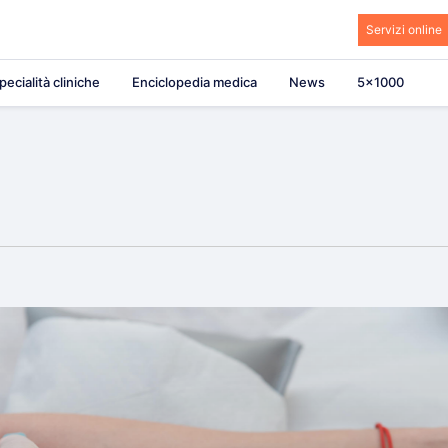
Servizi online
pecialità cliniche
Enciclopedia medica
News
5×1000