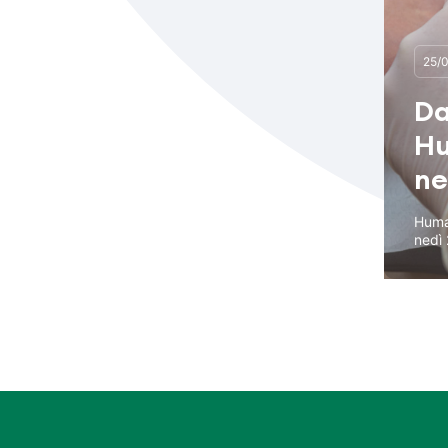
25/
Da
Hu
ne
Human
nedì 