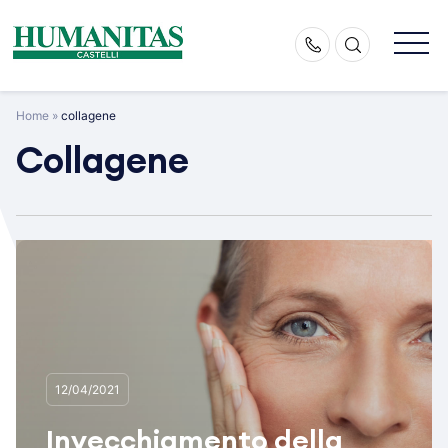
Skip
to
content
Home
»
collagene
Collagene
12/04/2021
Invecchiamento della