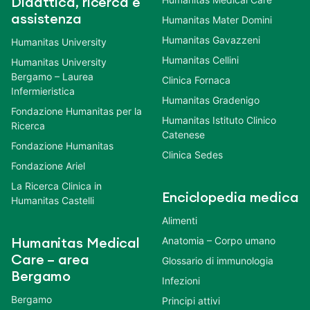
Didattica, ricerca e
assistenza
Humanitas Mater Domini
Humanitas Gavazzeni
Humanitas University
Humanitas Cellini
Humanitas University
Bergamo – Laurea
Clinica Fornaca
Infermieristica
Humanitas Gradenigo
Fondazione Humanitas per la
Humanitas Istituto Clinico
Ricerca
Catenese
Fondazione Humanitas
Clinica Sedes
Fondazione Ariel
La Ricerca Clinica in
Enciclopedia medica
Humanitas Castelli
Alimenti
Anatomia – Corpo umano
Humanitas Medical
Care – area
Glossario di immunologia
Bergamo
Infezioni
Bergamo
Principi attivi