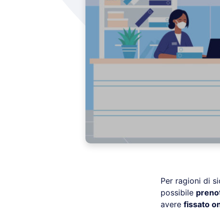
Per ragioni di s
possibile
prenot
avere
fissato o