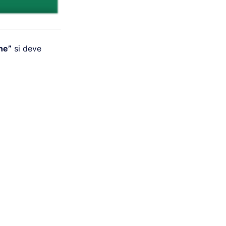
ne”
si deve