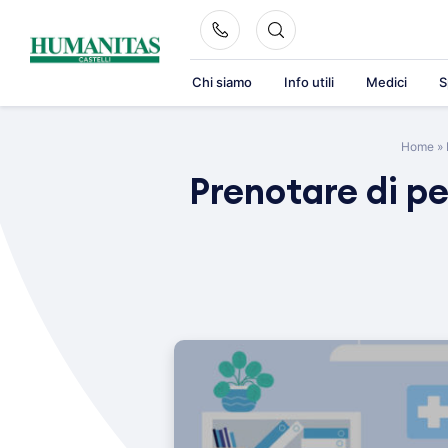
Skip
to
content
Chi siamo
Info utili
Medici
S
Home
»
Prenotare di p