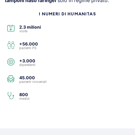
tamponi naso faringei
solo in regime privato.
I NUMERI DI HUMANITAS
2.3 milioni
visite
+56.000
pazienti PS
+3.000
dipendenti
45.000
pazienti ricoverati
800
medici