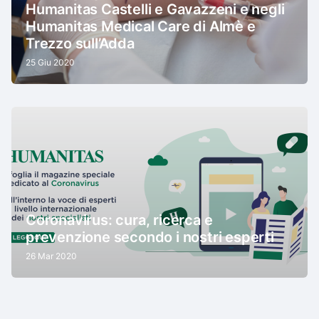
Humanitas Castelli e Gavazzeni e negli
Humanitas Medical Care di Almè e
Trezzo sull’Adda
25 Giu 2020
Coronavirus: cura, ricerca e
prevenzione secondo i nostri esperti
26 Mar 2020