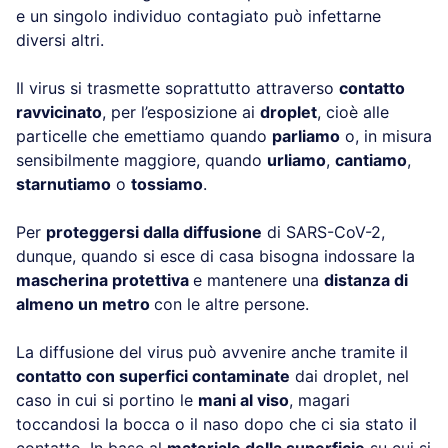
e un singolo individuo contagiato può infettarne
diversi altri.
Il virus si trasmette soprattutto attraverso
contatto
ravvicinato
, per l’esposizione ai
droplet
, cioè alle
particelle che emettiamo quando
parliamo
o, in misura
sensibilmente maggiore, quando
urliamo
,
cantiamo
,
starnutiamo
o
tossiamo
.
Per
proteggersi dalla diffusione
di SARS-CoV-2,
dunque, quando si esce di casa bisogna indossare la
mascherina protettiva
e mantenere una
distanza di
almeno un metro
con le altre persone.
La diffusione del virus può avvenire anche tramite il
contatto con superfici contaminate
dai droplet, nel
caso in cui si portino le
mani al viso
, magari
toccandosi la bocca o il naso dopo che ci sia stato il
contatto. In base al
materiale della superficie
su cui si