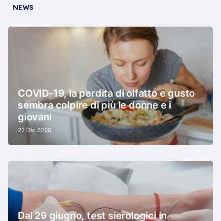
NEWS
COVID-19, la perdita di olfatto e gusto
sembra colpire di più le donne e i
giovani
22 Dic 2020
Dal 29 giugno, test sierologici in