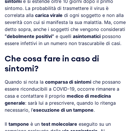
sintomi
e si estende oltre 10 giorni dopo il primo
sintomo. La probabilità di trasmettere il virus è
correlata alla
carica virale
di ogni soggetto e non alla
severità con cui si manifesta la sua malattia. Ma, come
detto sopra, anche i soggetti che vengono considerati
“debolmente positivi”
e quelli
asintomatici
possono
essere infettivi in un numero non trascurabile di casi.
Che cosa fare in caso di
sintomi?
Quando si nota la
comparsa di sintomi
che possano
essere riconducibili a COVID-19, occorre rimanere a
casa e contattare il proprio
medico di medicina
generale
: sarà lui a prescrivere, quando lo ritenga
necessario, l’
esecuzione di un tampone
.
Il
tampone
è un
test molecolare
eseguito su un
campione prelevato dalle
vie
respiratorie
. Al