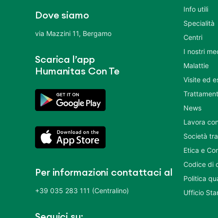
Info utili
Dove siamo
Specialità
via Mazzini 11, Bergamo
Centri
I nostri me
Scarica l’app
Malattie
Humanitas Con Te
Visite ed 
Trattament
News
Lavora con
Società tr
Etica e Co
Codice di 
Per informazioni contattaci al
Politica q
+39 035 283 111 (Centralino)
Ufficio St
Seguici su: