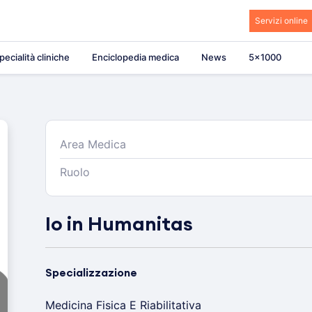
Servizi online
pecialità cliniche
Enciclopedia medica
News
5×1000
Area Medica
Ruolo
Io in Humanitas
Specializzazione
Medicina Fisica E Riabilitativa