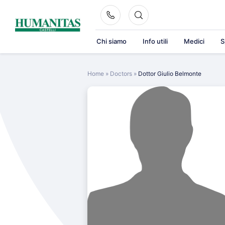
Skip
to
content
Chi siamo
Info utili
Medici
S
Home
»
Doctors
»
Dottor Giulio Belmonte