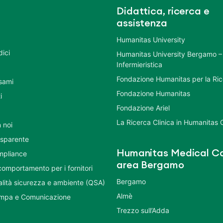
Didattica, ricerca e
assistenza
Humanitas University
dici
Humanitas University Bergamo –
Infermieristica
Fondazione Humanitas per la Ri
esami
Fondazione Humanitas
i
Fondazione Ariel
La Ricerca Clinica in Humanitas C
 noi
asparente
Humanitas Medical Ca
mpliance
area Bergamo
comportamento per i fornitori
Bergamo
ualità sicurezza e ambiente (QSA)
Almè
ampa e Comunicazione
Trezzo sull’Adda