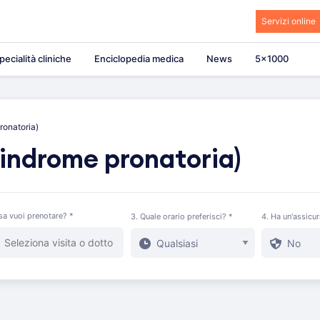
Servizi online
pecialità cliniche
Enciclopedia medica
News
5×1000
ronatoria)
sindrome pronatoria)
sa vuoi prenotare? *
3. Quale orario preferisci? *
4. Ha un'assicu