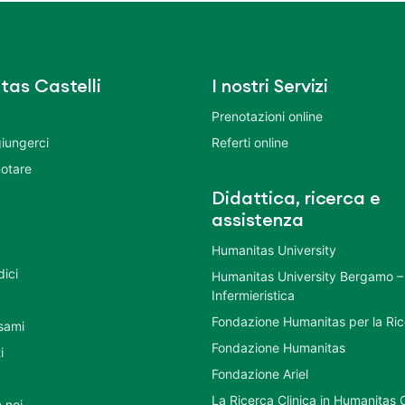
tas Castelli
I nostri Servizi
Prenotazioni online
iungerci
Referti online
otare
Didattica, ricerca e
assistenza
Humanitas University
dici
Humanitas University Bergamo –
Infermieristica
Fondazione Humanitas per la Ri
esami
Fondazione Humanitas
i
Fondazione Ariel
La Ricerca Clinica in Humanitas C
 noi