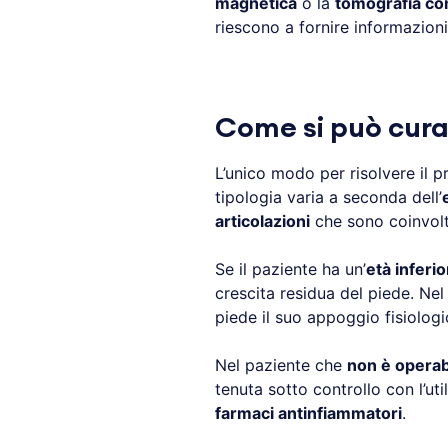
magnetica
o la
tomografia co
riescono a fornire informazioni
Come si può curar
L’unico modo per risolvere il 
tipologia varia a seconda dell’
articolazioni
che sono coinvolt
Se il paziente ha un’
età inferio
crescita residua del piede. Nel 
piede il suo appoggio fisiologi
Nel paziente che
non è operab
tenuta sotto controllo con l’uti
farmaci antinfiammatori
.