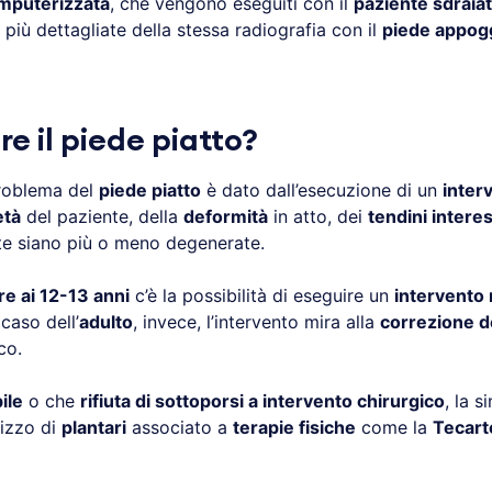
mputerizzata
, che vengono eseguiti con il
paziente sdraia
 più dettagliate della stessa radiografia con il
piede appogg
e il piede piatto?
problema del
piede piatto
è dato dall’esecuzione di un
inter
età
del paziente, della
deformità
in atto, dei
tendini interes
e siano più o meno degenerate.
re ai 12-13 anni
c’è la possibilità di eseguire un
intervento 
caso dell’
adulto
, invece, l’intervento mira alla
correzione d
co.
ile
o che
rifiuta di sottoporsi a intervento chirurgico
, la 
lizzo di
plantari
associato a
terapie fisiche
come la
Tecart