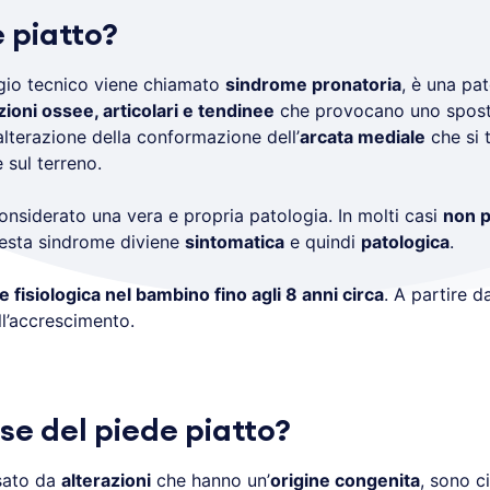
e piatto?
ggio tecnico viene chiamato
sindrome pronatoria
, è una pat
zioni ossee, articolari e tendinee
che provocano uno spos
’alterazione della conformazione dell’
arcata mediale
che si 
 sul terreno.
onsiderato una vera e propria patologia. In molti casi
non p
uesta sindrome diviene
sintomatica
e quindi
patologica
.
 fisiologica nel bambino fino agli 8 anni circa
. A partire d
ll’accrescimento.
se del piede piatto?
sato da
alterazioni
che hanno un’
origine congenita
, sono c