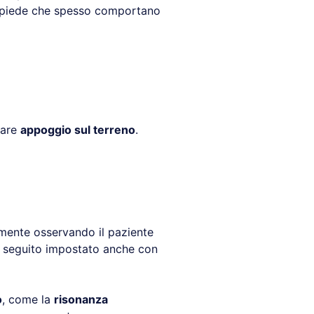
el piede che spesso comportano
lare
appoggio sul terreno
.
ente osservando il paziente
in seguito impostato anche con
o
, come la
risonanza