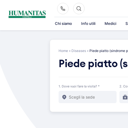
Skip
to
content
Chi siamo
Info utili
Medici
S
Home
»
Diseases
»
Piede piatto (sindrome p
Piede piatto (
1. Dove vuoi fare la visita? *
2. Co