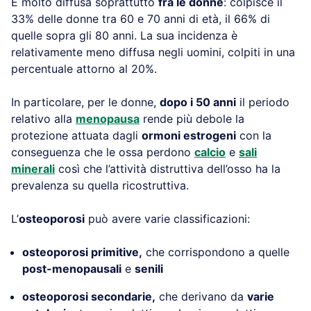
È molto diffusa soprattutto
fra le donne
: colpisce il
33% delle donne tra 60 e 70 anni di età, il 66% di
quelle sopra gli 80 anni. La sua incidenza è
relativamente meno diffusa negli uomini, colpiti in una
percentuale attorno al 20%.
In particolare, per le donne,
dopo i 50 anni
il periodo
relativo alla
menopausa
rende più debole la
protezione attuata dagli
ormoni estrogeni
con la
conseguenza che le ossa perdono
calcio
e
sali
minerali
così che l’attività distruttiva dell’osso ha la
prevalenza su quella ricostruttiva.
L’
osteoporosi
può avere varie classificazioni:
osteoporosi primitive,
che corrispondono a quelle
post-menopausali
e
senili
osteoporosi secondarie,
che derivano da
varie