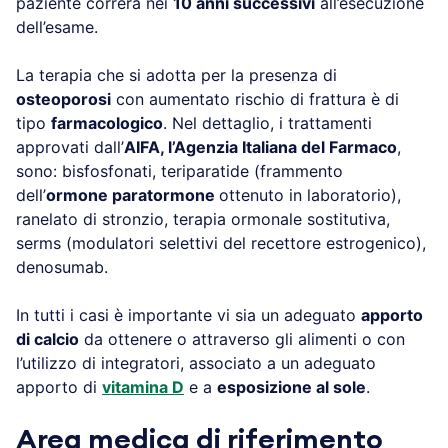
paziente correrà nei
10 anni successivi
all’esecuzione
dell’esame.
La terapia che si adotta per la presenza di
osteoporosi
con aumentato rischio di frattura è di
tipo
farmacologico
. Nel dettaglio, i trattamenti
approvati dall’
AIFA, l’Agenzia Italiana del Farmaco
,
sono: bisfosfonati, teriparatide (frammento
dell’
ormone paratormone
ottenuto in laboratorio),
ranelato di stronzio, terapia ormonale sostitutiva,
serms (modulatori selettivi del recettore estrogenico),
denosumab.
In tutti i casi è importante vi sia un adeguato
apporto
di calcio
da ottenere o attraverso gli alimenti o con
l’utilizzo di integratori, associato a un adeguato
apporto di
vitamina D
e a
esposizione al sole
.
Area medica di riferimento