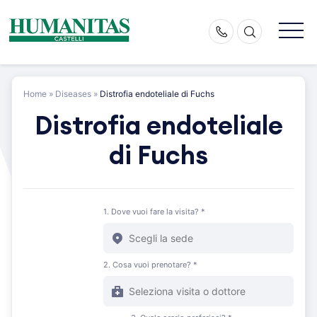
Skip
to
content
Home
»
Diseases
»
Distrofia endoteliale di Fuchs
Distrofia endoteliale
di Fuchs
1. Dove vuoi fare la visita? *
2. Cosa vuoi prenotare? *