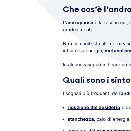
Che cos’è l’and
L’
andropausa
è la fase in cui, n
gradualmente.
Non si manifesta all’improvvi
influire su energia,
metabolis
In alcuni casi può indicare un 
Quali sono i sin
I segnali più frequenti dell’
and
riduzione del desiderio
e de
stanchezza
, calo di energia, 
aumento del
grasso corpor