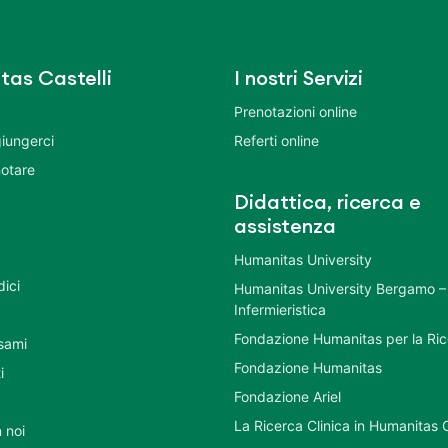
tas Castelli
I nostri Servizi
Prenotazioni online
iungerci
Referti online
otare
Didattica, ricerca e
assistenza
Humanitas University
dici
Humanitas University Bergamo –
Infermieristica
Fondazione Humanitas per la Ri
esami
Fondazione Humanitas
i
Fondazione Ariel
La Ricerca Clinica in Humanitas C
 noi