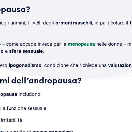
ropausa?
egli uomini, i livelli degli
ormoni maschili
, in particolare il
so – come accade invece per la
menopausa
nelle donne – m
mo
e
sfera sessuale
.
vero
ipogonadismo
, condizione che richiede una
valutazion
tomi dell’andropausa?
ropausa
includono:
lla funzione sessuale
irritabilità
eo
e perdita di
massa muscolare