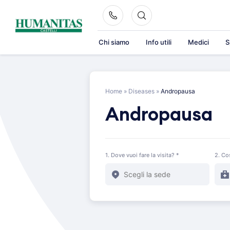
Skip
to
content
Chi siamo
Info utili
Medici
S
Home
»
Diseases
»
Andropausa
Andropausa
1. Dove vuoi fare la visita? *
2. Co