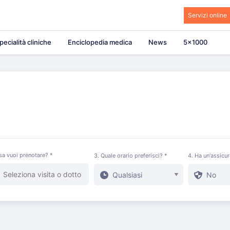
Servizi online
pecialità cliniche
Enciclopedia medica
News
5×1000
sa vuoi prenotare? *
3. Quale orario preferisci? *
4. Ha un'assicu