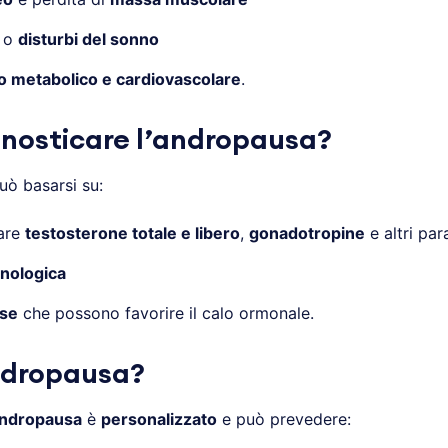
o
disturbi del sonno
io metabolico e cardiovascolare
.
nosticare l’andropausa?
ò basarsi su:
are
testosterone totale e libero
,
gonadotropine
e altri par
nologica
use
che possono favorire il calo ormonale.
ndropausa?
andropausa
è
personalizzato
e può prevedere: