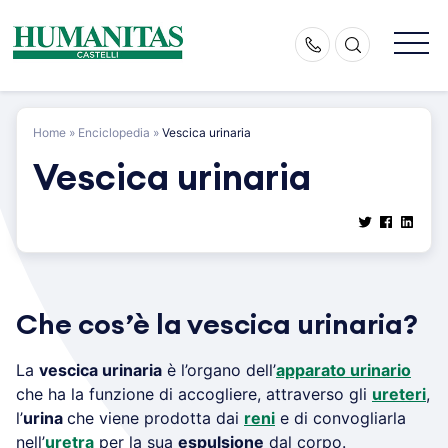
Skip
to
content
Home
»
Enciclopedia
»
Vescica urinaria
Vescica urinaria
Che cos’è la vescica urinaria?
La
vescica urinaria
è l’organo dell’
apparato urinario
che ha la funzione di accogliere, attraverso gli
ureteri
,
l’
urina
che viene prodotta dai
reni
e di convogliarla
nell’
uretra
per la sua
espulsione
dal corpo.