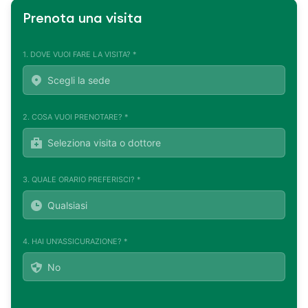
Prenota una visita
1. DOVE VUOI FARE LA VISITA? *
2. COSA VUOI PRENOTARE? *
3. QUALE ORARIO PREFERISCI? *
4. HAI UN'ASSICURAZIONE? *