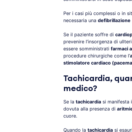
Per i casi più complessi o in si
necessaria una
defibrillazione
Se il paziente soffre di
cardiop
prevenire l’insorgenza di ullte
essere somministrati
farmaci a
procedure chirurgiche come l’
stimolatore cardiaco (pacem
Tachicardia, quan
medico?
Se la
tachicardia
si manifesta 
dovuta alla presenza di
aritmi
cuore.
Quando la
tachicardia
si esaur