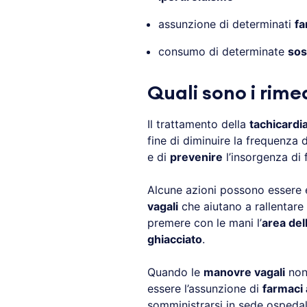
assunzione di determinati
fa
consumo di determinate
sos
Quali sono i rime
Il trattamento della
tachicardi
fine di diminuire la frequenza 
e di
prevenire
l’insorgenza di f
Alcune azioni possono essere 
vagali
che aiutano a rallentare 
premere con le mani l’
area del
ghiacciato
.
Quando le
manovre vagali
non 
essere l’assunzione di
farmaci 
somministrarsi in sede ospedal