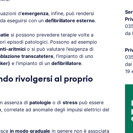
Ser
tuazioni d’
emergenza
, infine, può rendersi
Pri
da eseguirsi con un
defibrillatore esterno
.
03
da 
atie
si possono prevedere terapie volte a
riori episodi patologici. Possono ad esempio
nti-aritmici
o si può valutare l’esigenza di
Pri
ablazione transcatetere
, l’impianto di uno
03
aker)
e l’impianto di un
defibrillatore
.
dal
19 
do rivolgersi al proprio
in assenza di
patologie
o di
stress
può essere
e
, correlate ad anomalie degli impulsi elettrici del
isce
in modo graduale
in genere non è associata