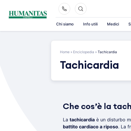
Skip
to
content
Chi siamo
Info utili
Medici
S
Home
»
Enciclopedia
»
Tachicardia
Tachicardia
Che cos’è la tac
La
tachicardia
è un disturbo m
battito cardiaco a riposo
. La 