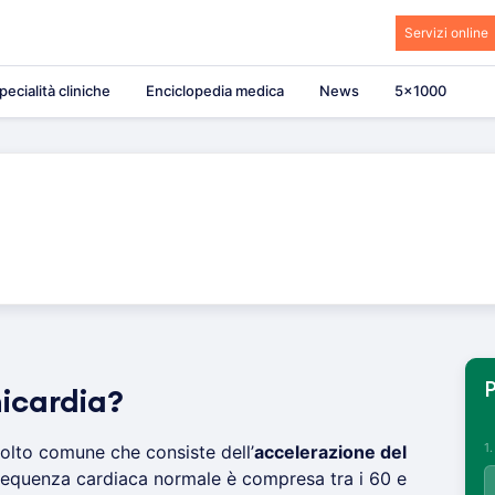
Servizi online
pecialità cliniche
Enciclopedia medica
News
5×1000
P
hicardia?
1
olto comune che consiste dell’
accelerazione del
frequenza cardiaca normale è compresa tra i 60 e