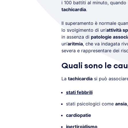
i 100 battiti al minuto, quando
tachicardia
.
Il superamento è normale qua
lo svolgimento di un’
attività s
in assenza di
patologie associ
un’
aritmia
, che va indagata ri
severa e rappresentare dei risc
Quali sono le cau
La
tachicardia
si può associare
stati febbrili
stati psicologici come
ansia
cardiopatie
ipertiroidismo