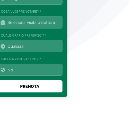
. COSA VUOI PRENOTARE? *
. QUALE ORARIO PREFERISCI? *
. HAI UN'ASSICURAZIONE? *