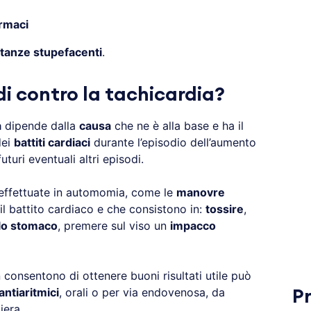
rmaci
tanze stupefacenti
.
di contro la tachicardia?
a
dipende dalla
causa
che ne è alla base e ha il
dei
battiti cardiaci
durante l’episodio dell’aumento
uturi eventuali altri episodi.
effettuate in automomia, come le
manovre
il battito cardiaco e che consistono in:
tossire
,
lo stomaco
, premere sul viso un
impacco
consentono di ottenere buoni risultati utile può
antiaritmici
, orali o per via endovenosa, da
P
iera.