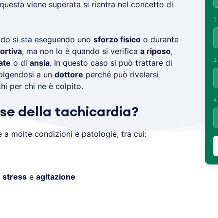
 questa viene superata si rientra nel concetto di
2
ndo si sta eseguendo uno
sforzo fisico
o durante
portiva
, ma non lo è quando si verifica
a riposo
,
3
ate
o di
ansia
. In questo caso si può trattare di
volgendosi a un
dottore
perché può rivelarsi
hi per chi ne è colpito.
4
se della tachicardia?
 a molte condizioni e patologie, tra cui:
,
stress
e
agitazione