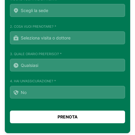
2. COSA VUOI PRENOTARE? *
3. QUALE ORARIO PREFERISCI? *
4. HAI UN'ASSICURAZIONE? *