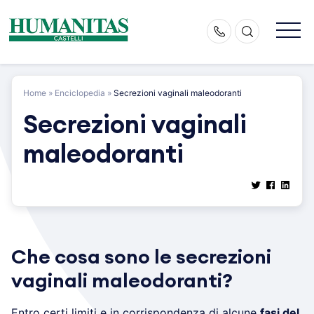
Skip
to
content
Home
»
Enciclopedia
»
Secrezioni vaginali maleodoranti
Secrezioni vaginali
maleodoranti
Che cosa sono le secrezioni
vaginali maleodoranti?
Entro certi limiti e in corrispondenza di alcune
fasi del