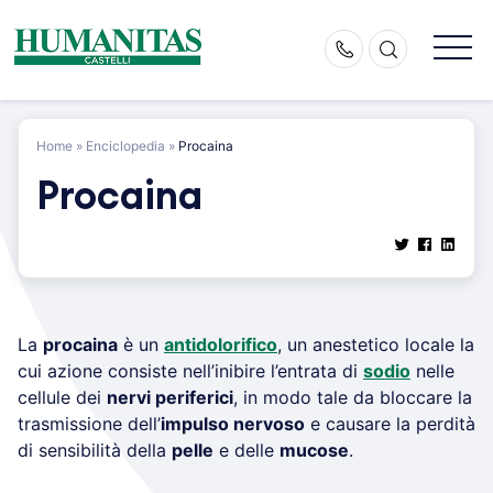
Skip
to
content
Home
»
Enciclopedia
»
Procaina
Procaina
La
procaina
è un
antidolorifico
, un anestetico locale la
cui azione consiste nell’inibire l’entrata di
sodio
nelle
cellule dei
nervi periferici
, in modo tale da bloccare la
trasmissione dell’
impulso nervoso
e causare la perdità
di sensibilità della
pelle
e delle
mucose
.