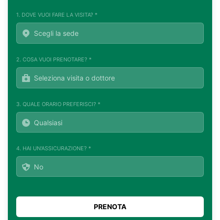
1. DOVE VUOI FARE LA VISITA? *
2. COSA VUOI PRENOTARE? *
3. QUALE ORARIO PREFERISCI? *
4. HAI UN'ASSICURAZIONE? *