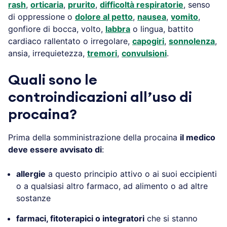
rash
,
orticaria
,
prurito
,
difficoltà respiratorie
, senso
di oppressione o
dolore al petto
,
nausea
,
vomito
,
gonfiore di bocca, volto,
labbra
o lingua, battito
cardiaco rallentato o irregolare,
capogiri
,
sonnolenza
,
ansia, irrequietezza,
tremori
,
convulsioni
.
Quali sono le
controindicazioni all’uso di
procaina?
Prima della somministrazione della procaina
il medico
deve essere avvisato di
:
allergie
a questo principio attivo o ai suoi eccipienti
o a qualsiasi altro farmaco, ad alimento o ad altre
sostanze
farmaci, fitoterapici o integratori
che si stanno