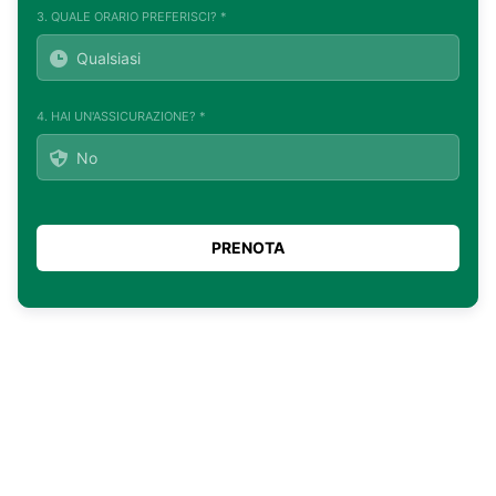
3. QUALE ORARIO PREFERISCI? *
4. HAI UN'ASSICURAZIONE? *