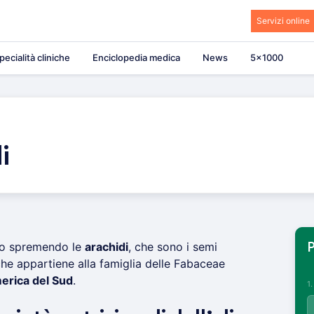
Servizi online
pecialità cliniche
Enciclopedia medica
News
5×1000
i
to spremendo le
arachidi
, che sono i semi
P
che appartiene alla famiglia delle Fabaceae
erica del Sud
.
1