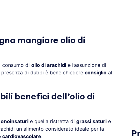
na mangiare olio di
il consumo di
olio di arachidi
e l’assunzione di
n presenza di dubbi è bene chiedere
consiglio
al
ili benefici dell’olio di
monoinsaturi
e quella ristretta di
grassi saturi
e
rachidi un alimento considerato ideale per la
P
 cardiovascolare
.