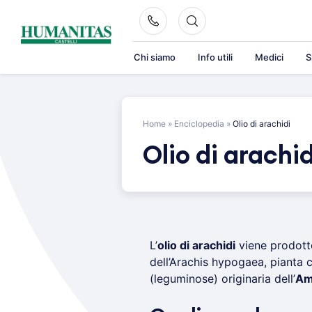
Skip
to
content
Chi siamo
Info utili
Medici
S
Home
»
Enciclopedia
»
Olio di arachidi
Olio di arachid
L’
olio di arachidi
viene prodot
dell’Arachis hypogaea, pianta 
(leguminose) originaria dell’
Am