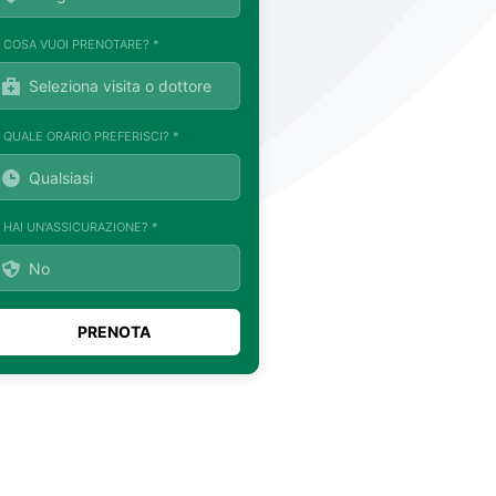
. COSA VUOI PRENOTARE? *
. QUALE ORARIO PREFERISCI? *
. HAI UN'ASSICURAZIONE? *