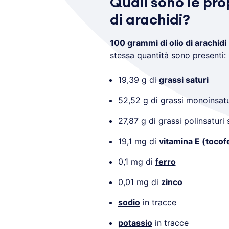
Quali sono le prop
di arachidi?
100 grammi di olio di arachidi
stessa quantità sono presenti:
19,39 g di
grassi saturi
52,52 g di grassi monoinsatur
27,87 g di grassi polinsaturi
19,1 mg di
vitamina E (tocof
0,1 mg di
ferro
0,01 mg di
zinco
sodio
in tracce
potassio
in tracce