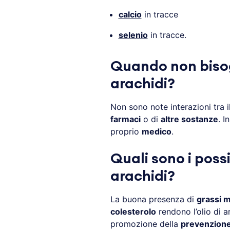
calcio
in tracce
selenio
in tracce.
Quando non bisog
arachidi?
Non sono note interazioni tra 
farmaci
o di
altre sostanze
. I
proprio
medico
.
Quali sono i possib
arachidi?
La buona presenza di
grassi 
colesterolo
rendono l’olio di a
promozione della
prevenzione