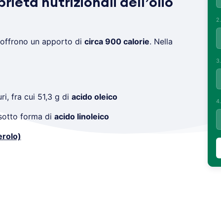
rietà nutrizionali dell’olio
2
offrono un apporto di
circa 900 calorie
. Nella
3
i, fra cui 51,3 g di
acido oleico
4
 sotto forma di
acido linoleico
erolo)