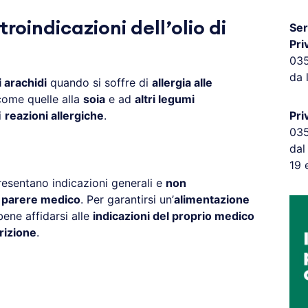
roindicazioni dell’olio di
Ser
Pri
03
da 
i arachidi
quando si soffre di
allergia alle
 come quelle alla
soia
e ad
altri legumi
i
reazioni allergiche
.
Pri
03
dal
19 
resentano indicazioni generali e
non
l parere medico
. Per garantirsi un’
alimentazione
ene affidarsi alle
indicazioni del proprio medico
rizione
.