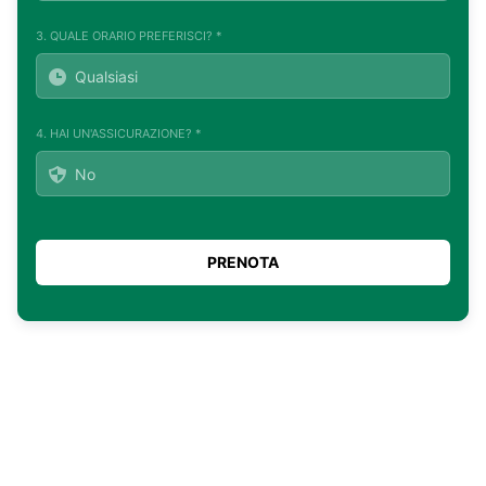
3. QUALE ORARIO PREFERISCI? *
4. HAI UN'ASSICURAZIONE? *