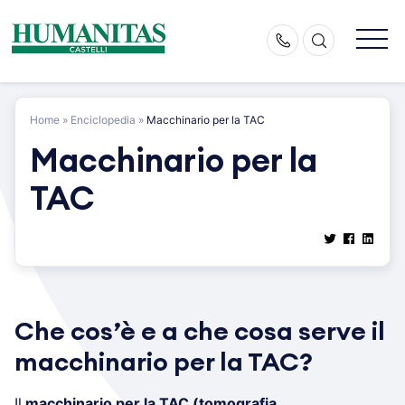
Skip
to
content
Home
»
Enciclopedia
»
Macchinario per la TAC
Macchinario per la
TAC
Che cos’è e a che cosa serve il
macchinario per la TAC?
Il
macchinario per la TAC (tomografia