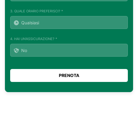
3. QUALE ORARIO PREFERISCI? *
4. HAI UN'ASSICURAZIONE? *