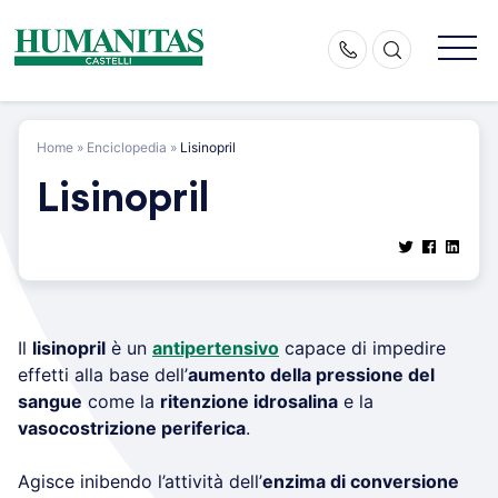
Skip
to
content
Home
»
Enciclopedia
»
Lisinopril
Lisinopril
Il
lisinopril
è un
antipertensivo
capace di impedire
effetti alla base dell’
aumento della pressione del
sangue
come la
ritenzione idrosalina
e la
vasocostrizione periferica
.
Agisce inibendo l’attività dell’
enzima di conversione