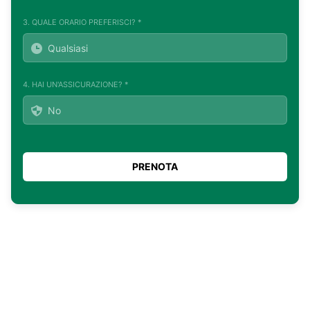
3. QUALE ORARIO PREFERISCI? *
4. HAI UN'ASSICURAZIONE? *