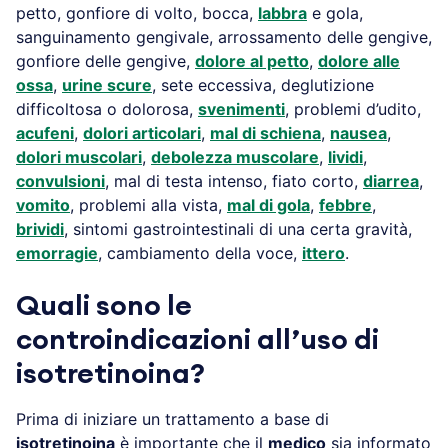
petto, gonfiore di volto, bocca,
labbra
e gola,
sanguinamento gengivale, arrossamento delle gengive,
gonfiore delle gengive,
dolore al petto
,
dolore alle
ossa
,
urine scure
, sete eccessiva, deglutizione
difficoltosa o dolorosa,
svenimenti
, problemi d’udito,
acufeni
,
dolori articolari
,
mal di schiena
,
nausea
,
dolori muscolari
,
debolezza muscolare
,
lividi
,
convulsioni
, mal di testa intenso, fiato corto,
diarrea
,
vomito
, problemi alla vista,
mal di gola
,
febbre
,
brividi
, sintomi gastrointestinali di una certa gravità,
emorragie
, cambiamento della voce,
ittero
.
Quali sono le
controindicazioni all’uso di
isotretinoina?
Prima di iniziare un trattamento a base di
isotretinoina
è importante che il
medico
sia informato