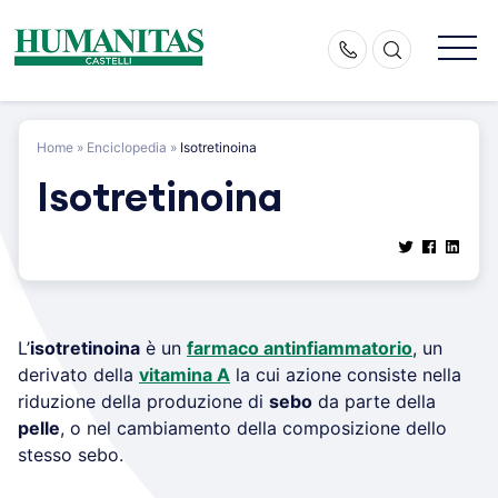
Skip
to
content
Home
»
Enciclopedia
»
Isotretinoina
Isotretinoina
L’
isotretinoina
è un
farmaco antinfiammatorio
, un
derivato della
vitamina A
la cui azione consiste nella
riduzione della produzione di
sebo
da parte della
pelle
, o nel cambiamento della composizione dello
stesso sebo.