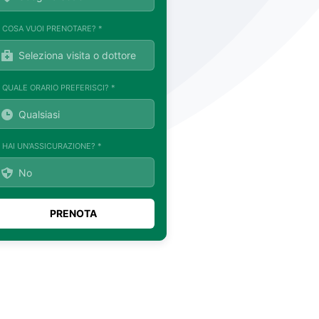
. COSA VUOI PRENOTARE? *
. QUALE ORARIO PREFERISCI? *
. HAI UN'ASSICURAZIONE? *