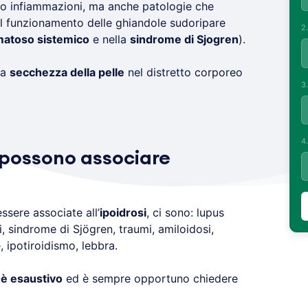
 o infiammazioni, ma anche patologie che
l funzionamento delle ghiandole sudoripare
2
matoso sistemico
e nella
sindrome di Sjogren
).
la
secchezza della pelle
nel distretto corporeo
3
4
i possono associare
sere associate all’
ipoidrosi
, ci sono: lupus
, sindrome di Sjögren, traumi, amiloidosi,
, ipotiroidismo, lebbra.
 è esaustivo
ed è sempre opportuno chiedere