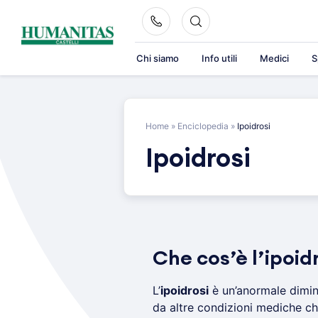
Skip
to
content
Chi siamo
Info utili
Medici
S
Home
»
Enciclopedia
»
Ipoidrosi
Ipoidrosi
Che cos’è l’ipoid
L’
ipoidrosi
è un’anormale dimin
da altre condizioni mediche ch