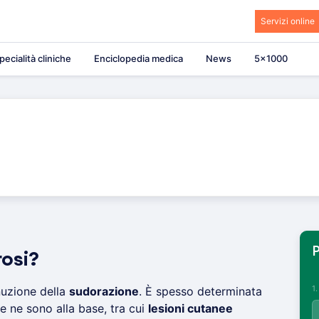
Servizi online
pecialità cliniche
Enciclopedia medica
News
5×1000
P
rosi?
1
uzione della
sudorazione
. È spesso determinata
e ne sono alla base, tra cui
lesioni cutanee