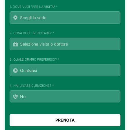
1. DOVE VUOI FARE LA VISITA? *
2. COSA VUOI PRENOTARE? *
3. QUALE ORARIO PREFERISCI? *
4. HAI UN'ASSICURAZIONE? *