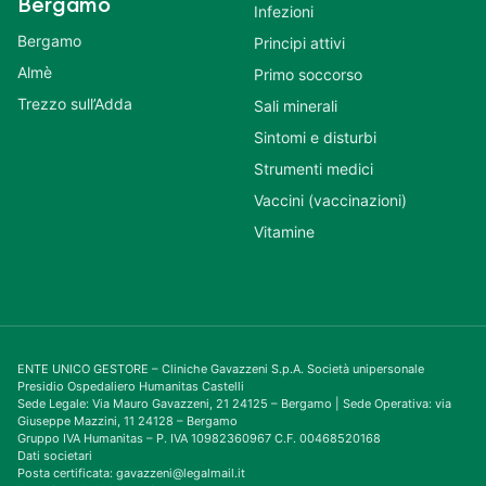
Bergamo
Infezioni
Bergamo
Principi attivi
Almè
Primo soccorso
Trezzo sull’Adda
Sali minerali
Sintomi e disturbi
Strumenti medici
Vaccini (vaccinazioni)
Vitamine
ENTE UNICO GESTORE – Cliniche Gavazzeni S.p.A. Società unipersonale
Presidio Ospedaliero Humanitas Castelli
Sede Legale: Via Mauro Gavazzeni, 21 24125 – Bergamo | Sede Operativa: via
Giuseppe Mazzini, 11 24128 – Bergamo
Gruppo IVA Humanitas – P. IVA 10982360967 C.F. 00468520168
Dati societari
Posta certificata: gavazzeni@legalmail.it