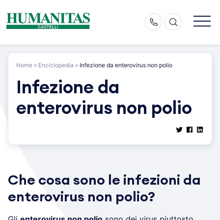
Skip
to
content
Home
»
Enciclopedia
»
Infezione da enterovirus non polio
Infezione da
enterovirus non polio
Che cosa sono le infezioni da
enterovirus non polio?
Gli
enterovirus non polio
sono dei virus piuttosto