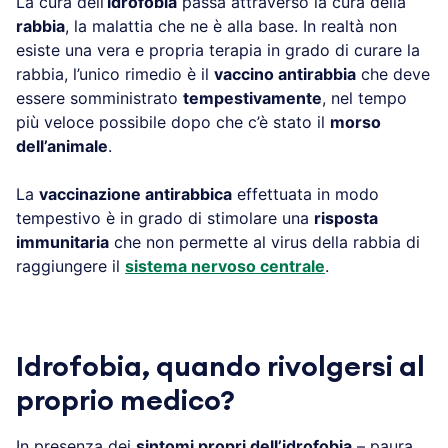
La cura dell’
idrofobia
passa attraverso la cura della
rabbia
, la malattia che ne è alla base. In realtà non
esiste una vera e propria terapia in grado di curare la
rabbia, l’unico rimedio è il
vaccino antirabbia
che deve
essere somministrato
tempestivamente
, nel tempo
più veloce possibile dopo che c’è stato il
morso
dell’animale
.
La
vaccinazione antirabbica
effettuata in modo
tempestivo è in grado di stimolare una
risposta
immunitaria
che non permette al virus della rabbia di
raggiungere il
sistema nervoso centrale
.
Idrofobia, quando rivolgersi al
proprio medico?
In presenza dei
sintomi propri dell’idrofobia
– paura