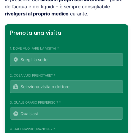
dell’acqua e dei liquidi – è sempre consigliabile
rivolgersi al proprio medico
curante.
Prenota una visita
1. DOVE VUOI FARE LA VISITA? *
2. COSA VUOI PRENOTARE? *
3. QUALE ORARIO PREFERISCI? *
4. HAI UN'ASSICURAZIONE? *