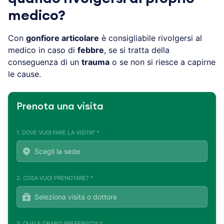
medico?
Con
gonfiore articolare
è consigliabile rivolgersi al
medico in caso di
febbre
, se si tratta della
conseguenza di un
trauma
o se non si riesce a capirne
le cause.
Prenota una visita
1. DOVE VUOI FARE LA VISITA? *
2. COSA VUOI PRENOTARE? *
3. QUALE ORARIO PREFERISCI? *