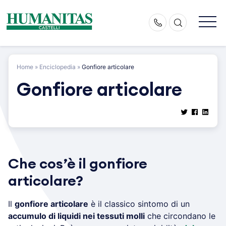
Skip
to
content
Home
»
Enciclopedia
»
Gonfiore articolare
Gonfiore articolare
Che cos’è il gonfiore
articolare?
Il
gonfiore articolare
è il classico sintomo di un
accumulo di liquidi nei tessuti molli
che circondano le