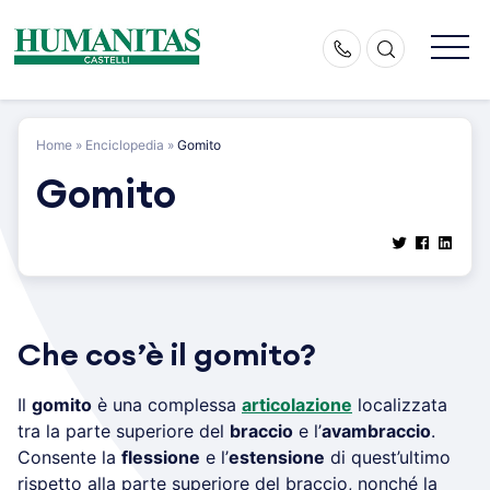
Skip
to
content
Home
»
Enciclopedia
»
Gomito
Gomito
Che cos’è il gomito?
Il
gomito
è una complessa
articolazione
localizzata
tra la parte superiore del
braccio
e l’
avambraccio
.
Consente la
flessione
e l’
estensione
di quest’ultimo
rispetto alla parte superiore del braccio, nonché la