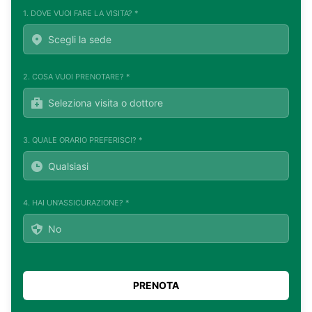
1. DOVE VUOI FARE LA VISITA? *
2. COSA VUOI PRENOTARE? *
3. QUALE ORARIO PREFERISCI? *
4. HAI UN'ASSICURAZIONE? *