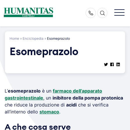
Skip
to
content
Home
»
Enciclopedia
»
Esomeprazolo
Esomeprazolo
L’
esomeprazolo
è un
farmaco dell’apparato
gastrointestinale
, un
inibitore della pompa protonica
che riduce la produzione di
acidi
che si verifica
all’interno dello
stomaco
.
A che cosa serve