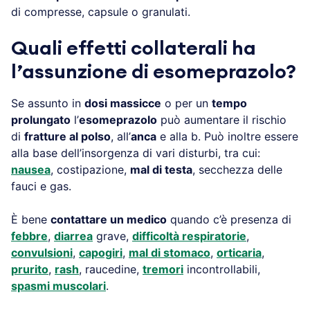
di compresse, capsule o granulati.
Quali effetti collaterali ha
l’assunzione di esomeprazolo?
Se assunto in
dosi massicce
o per un
tempo
prolungato
l’
esomeprazolo
può aumentare il rischio
di
fratture al polso
, all’
anca
e alla b. Può inoltre essere
alla base dell’insorgenza di vari disturbi, tra cui:
nausea
, costipazione,
mal di testa
, secchezza delle
fauci e gas.
È bene
contattare un medico
quando c’è presenza di
febbre
,
diarrea
grave,
difficoltà respiratorie
,
convulsioni
,
capogiri
,
mal di stomaco
,
orticaria
,
prurito
,
rash
, raucedine,
tremori
incontrollabili,
spasmi muscolari
.