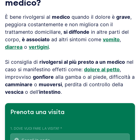
medico?
È bene rivolgersi al
medico
quando il dolore è
grave
,
peggiora costantemente e non migliora con il
trattamento domiciliare,
si diffonde
in altre parti del
corpo,
è associato
ad altri sintomi come
vomito
,
diarrea
o
vertigini
.
Si consiglia di
rivolgersi al più presto a un medico
nel
caso si manifestino effetti come:
dolore al petto
,
improvviso
gonfiore
alla gamba o al piede, difficoltà a
camminare
o
muoversi
, perdita di controllo della
vescica
o dell’
intestino
.
Prenota una visita
1. DOVE VUOI FARE LA VISITA? *