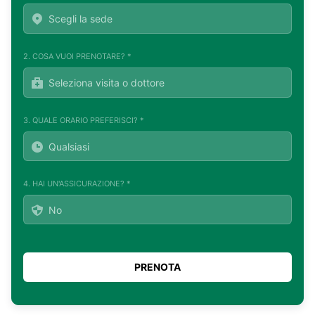
2. COSA VUOI PRENOTARE? *
3. QUALE ORARIO PREFERISCI? *
4. HAI UN'ASSICURAZIONE? *