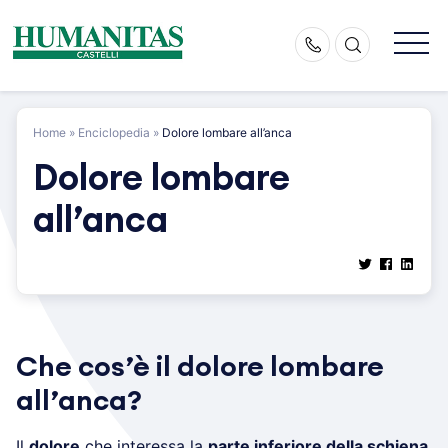
Skip
to
content
Home
»
Enciclopedia
»
Dolore lombare all’anca
Dolore lombare
all’anca
Che cos’è il dolore lombare
all’anca?
Il
dolore
che interessa la
parte inferiore della schiena