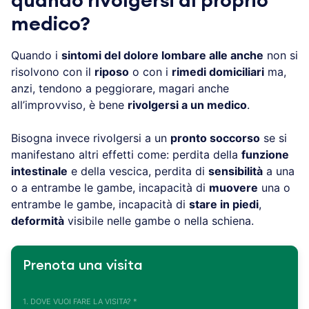
quando rivolgersi al proprio
medico?
Quando i
sintomi del dolore lombare alle anche
non si
risolvono con il
riposo
o con i
rimedi domiciliari
ma,
anzi, tendono a peggiorare, magari anche
all’improvviso, è bene
rivolgersi a un medico
.
Bisogna invece rivolgersi a un
pronto soccorso
se si
manifestano altri effetti come: perdita della
funzione
intestinale
e della vescica, perdita di
sensibilità
a una
o a entrambe le gambe, incapacità di
muovere
una o
entrambe le gambe, incapacità di
stare in piedi
,
deformità
visibile nelle gambe o nella schiena.
Prenota una visita
1. DOVE VUOI FARE LA VISITA? *