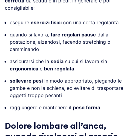
corretta
da seduti e in piedi. In generale è poi
consigliabile:
eseguire
esercizi fisici
con una certa regolarità
quando si lavora,
fare regolari pause
dalla
postazione, alzandosi, facendo stretching o
camminando
assicurarsi che la
sedia
su cui si lavora sia
ergonomica
e
ben regolata
sollevare pesi
in modo appropriato, piegando le
gambe e non la schiena, ed evitare di trasportare
oggetti troppo pesanti
raggiungere e mantenere il
peso forma
.
Dolore lombare all’anca,