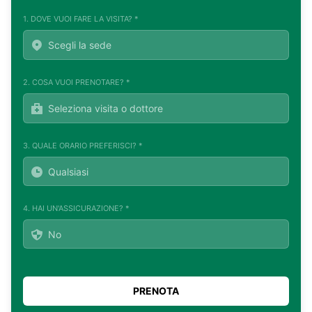
1. DOVE VUOI FARE LA VISITA? *
2. COSA VUOI PRENOTARE? *
3. QUALE ORARIO PREFERISCI? *
4. HAI UN'ASSICURAZIONE? *