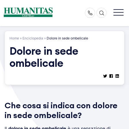
Skip
to
content
Home
»
Enciclopedia
»
Dolore in sede ombelicale
Dolore in sede
ombelicale
Che cosa si indica con dolore
in sede ombelicale?
Il
dolore in sede ombelicale
è una sensazione di