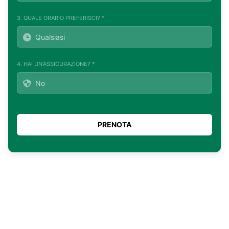
3. QUALE ORARIO PREFERISCI? *
4. HAI UN'ASSICURAZIONE? *