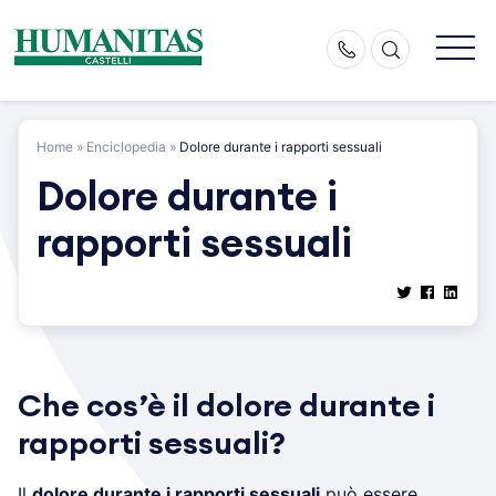
Skip
to
content
Home
»
Enciclopedia
»
Dolore durante i rapporti sessuali
Dolore durante i
rapporti sessuali
Che cos’è il dolore durante i
rapporti sessuali?
Il
dolore durante i rapporti sessuali
può essere