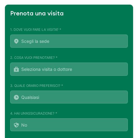
Prenota una visita
1. DOVE VUOI FARE LA VISITA? *
2. COSA VUOI PRENOTARE? *
3. QUALE ORARIO PREFERISCI? *
4. HAI UN'ASSICURAZIONE? *