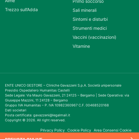
Almè
Primo soccorso
Trezzo sull’Adda
Sali minerali
Sintomi e disturbi
Strumenti medici
Vaccini (vaccinazioni)
Vitamine
ENTE UNICO GESTORE – Cliniche Gavazzeni S.p.A. Società unipersonale
Presidio Ospedaliero Humanitas Castelli
Sede Legale: Via Mauro Gavazzeni, 21 24125 – Bergamo | Sede Operativa: via
Giuseppe Mazzini, 11 24128 – Bergamo
Gruppo IVA Humanitas – P. IVA 10982360967 C.F. 00468520168
Dati societari
Posta certificata: gavazzeni@legalmail.it
Copyright © 2026. All right reserved.
Privacy Policy
Cookie Policy
Area Consensi Cookie